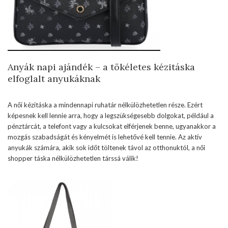
Anyák napi ajándék – a tökéletes kézitáska
elfoglalt anyukáknak
A női kézitáska a mindennapi ruhatár nélkülözhetetlen része. Ezért
képesnek kell lennie arra, hogy a legszükségesebb dolgokat, például a
pénztárcát, a telefont vagy a kulcsokat elférjenek benne, ugyanakkor a
mozgás szabadságát és kényelmét is lehetővé kell tennie. Az aktív
anyukák számára, akik sok időt töltenek távol az otthonuktól, a női
shopper táska nélkülözhetetlen társsá válik!