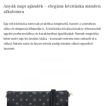
Anyák napi ajándék – elegáns kézitáska minden
alkalomra
Egy női kézitáska nemcsak praktikus kiegészítő, hanem a személyes
stílus és elegancia kifejezője is. A kézitáska kiválasztásakor édesanyánk
egyéni preferenciáihoz és karakteréhez igazíthatjuk. Remek megoldás
lehet ezért egy kis leveles táska – kompakt mérete nem nehezíti el a
stílust, fekete színe és finom mintái pedig minden stílust egyedivé
tesznek.