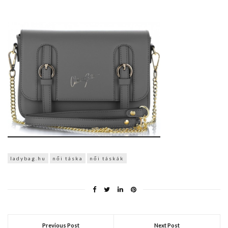
ladybag.hu
női táska
női táskák
Previous Post
Next Post