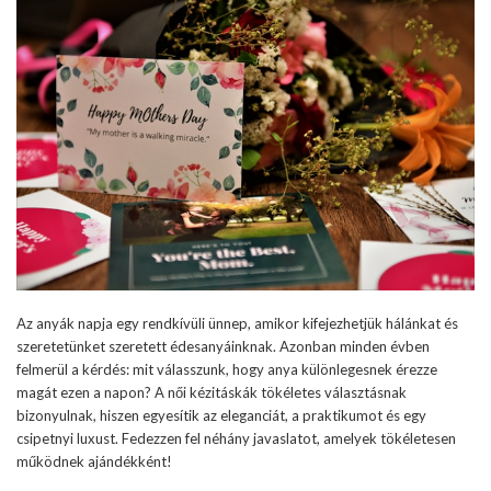
Az anyák napja egy rendkívüli ünnep, amikor kifejezhetjük hálánkat és
szeretetünket szeretett édesanyáinknak. Azonban minden évben
felmerül a kérdés: mit válasszunk, hogy anya különlegesnek érezze
magát ezen a napon? A női kézitáskák tökéletes választásnak
bizonyulnak, hiszen egyesítik az eleganciát, a praktikumot és egy
csipetnyi luxust. Fedezzen fel néhány javaslatot, amelyek tökéletesen
működnek ajándékként!