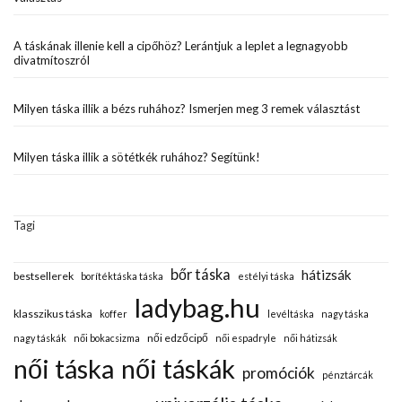
A táskának illenie kell a cipőhöz? Lerántjuk a leplet a legnagyobb
divatmítoszról
Milyen táska illik a bézs ruhához? Ismerjen meg 3 remek választást
Milyen táska illik a sötétkék ruhához? Segítünk!
Tagi
bőr táska
hátizsák
bestsellerek
borítéktáska táska
estélyi táska
ladybag.hu
klasszikus táska
koffer
levéltáska
nagy táska
női edzőcipő
nagy táskák
női bokacsizma
női espadryle
női hátizsák
női táska
női táskák
promóciók
pénztárcák