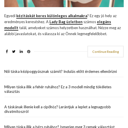
Egyedi
kézitáskát keres különleges alkalmakra
? Ez egy jó hely az
eredményes kereséshez. A
Lady Bag üzletben
számos
elegáns
modellt
talál, amelyeket számos helyzetben használhat. Nézze meg az
alábbi javaslatokat, és válassza ki az Önnek legmegfelelőbbet.
Continue Reading
Női táska kézipoggyásznak számít? Indulás előtt érdemes ellenőrizni
Milyen táska illik a fehér ruhához? Ez a 3 modell mindig tökéletes
választás
A táskának illenie kell a cipőhöz? Lerántjuk a leplet a legnagyobb
divatmítoszról
Milyen táska illik a bézs ruhához? Ismerjen meg 3 remek választást