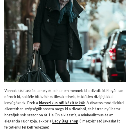
Vannak kézitáskák, amelyek soha nem mennek ki a divatból. Elegánsan
néznek ki, sokféle öltözékhez illeszkednek, és időtlen dizájnjukkal
lenyűgöznek. Ezek a
klasszikus női kézitáskák
. A divatos modellekkel
ellentétben szépségük sosem megy ki a divatból, és bátran nyúlhatsz
hozzájuk sok szezonon át. Ha Ön a klasszis, a minimalizmus és az
elegancia rajongója, akkor a
Lady Bag shop
3 megbízható javaslatát
feltétlenül fel kell fedeznie!