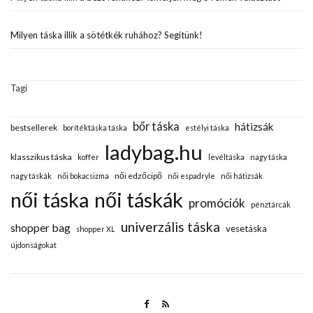
Milyen táska illik a sötétkék ruhához? Segítünk!
Tagi
bőr táska
hátizsák
bestsellerek
borítéktáska táska
estélyi táska
ladybag.hu
klasszikus táska
koffer
levéltáska
nagy táska
női edzőcipő
nagy táskák
női bokacsizma
női espadryle
női hátizsák
női táska
női táskák
promóciók
pénztárcák
univerzális táska
shopper bag
vesetáska
shopper XL
újdonságokat