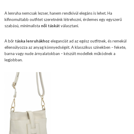
A lenruha nemcsak lezser, hanem rendkívül elegáns is lehet. Ha
kifinomultabb outfitet szeretnénk létrehozni, érdemes egy egyszerű
szabású, minimalista
női táskát
választani.
A bőr
táska lenruhákhoz
eleganciát ad az egész outfitnek, és remekül
ellensúlyozza az anyag könnyedségét. A klasszikus színekben – fekete,
barna vagy nude árnyalatokban – készült modellek működnek a
legjobban.