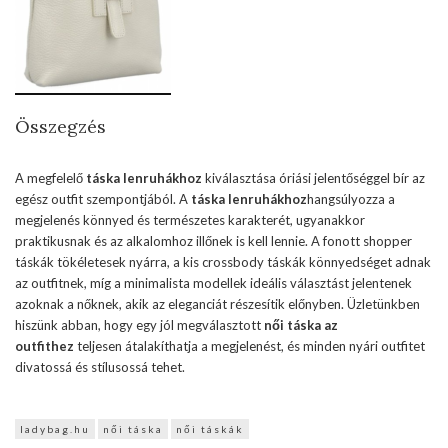
Összegzés
A megfelelő
táska lenruhákhoz
kiválasztása óriási jelentőséggel bír az
egész outfit szempontjából. A
táska lenruhákhoz
hangsúlyozza a
megjelenés könnyed és természetes karakterét, ugyanakkor
praktikusnak és az alkalomhoz illőnek is kell lennie. A fonott shopper
táskák tökéletesek nyárra, a kis crossbody táskák könnyedséget adnak
az outfitnek, míg a minimalista modellek ideális választást jelentenek
azoknak a nőknek, akik az eleganciát részesítik előnyben. Üzletünkben
hiszünk abban, hogy egy jól megválasztott
női táska az
outfithez
teljesen átalakíthatja a megjelenést, és minden nyári outfitet
divatossá és stílusossá tehet.
ladybag.hu
női táska
női táskák