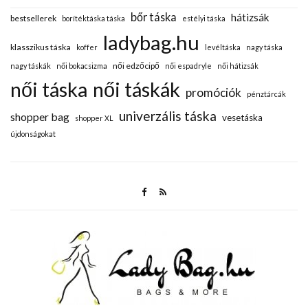
bőr táska
hátizsák
bestsellerek
borítéktáska táska
estélyi táska
ladybag.hu
klasszikus táska
koffer
levéltáska
nagy táska
női edzőcipő
nagy táskák
női bokacsizma
női espadryle
női hátizsák
női táska
női táskák
promóciók
pénztárcák
univerzális táska
shopper bag
vesetáska
shopper XL
újdonságokat