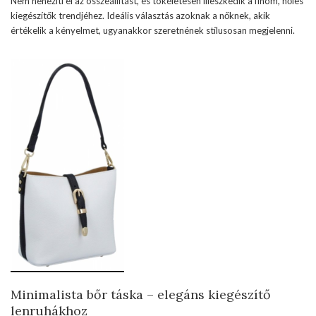
Nem nehezíti el az összeállítást, és tökéletesen illeszkedik a finom, nőies
kiegészítők trendjéhez. Ideális választás azoknak a nőknek, akik
értékelik a kényelmet, ugyanakkor szeretnének stílusosan megjelenni.
Minimalista bőr táska – elegáns kiegészítő
lenruhákhoz