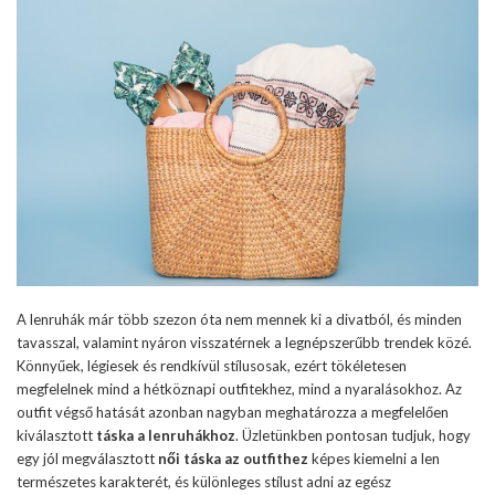
A lenruhák már több szezon óta nem mennek ki a divatból, és minden
tavasszal, valamint nyáron visszatérnek a legnépszerűbb trendek közé.
Könnyűek, légiesek és rendkívül stílusosak, ezért tökéletesen
megfelelnek mind a hétköznapi outfitekhez, mind a nyaralásokhoz. Az
outfit végső hatását azonban nagyban meghatározza a megfelelően
kiválasztott
táska a lenruhákhoz
. Üzletünkben pontosan tudjuk, hogy
egy jól megválasztott
női táska az outfithez
képes kiemelni a len
természetes karakterét, és különleges stílust adni az egész