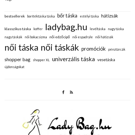
bőr táska
hátizsák
bestsellerek
borítéktáska táska
estélyi táska
ladybag.hu
klasszikus táska
koffer
levéltáska
nagy táska
női edzőcipő
nagy táskák
női bokacsizma
női espadryle
női hátizsák
női táska
női táskák
promóciók
pénztárcák
univerzális táska
shopper bag
vesetáska
shopper XL
újdonságokat