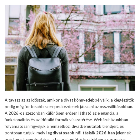
A tavasz az az időszak, amikor a divat könnyedebbé válik, a kiegészítők
pedig még fontosabb szerepet kezdenek játszani az összeállításokban.
A 2026-os szezonban különösen erősen látható az elegancia, a
funkcionalitás és az időtálló formák visszatérése. Webáruházunkban
folyamatosan figyeljük a nemzetközi divatbemutatók trendjeit, és
pontosan tudjuk, mely
legdivatosabb női táskák 2026-ban
jelennek
majd meg leggyakrabban a tavaszi outfitekben. Ebben a szezonban