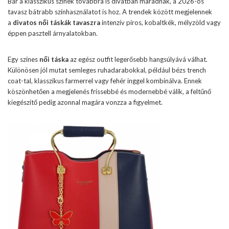
Bár a klasszikus színek továbbra is divatban maradnak, a 2026-os
tavasz bátrabb színhasználatot is hoz. A trendek között megjelennek
a
divatos női táskák tavaszra
intenzív piros, kobaltkék, mélyzöld vagy
éppen pasztell árnyalatokban.
Egy színes
női táska
az egész outfit legerősebb hangsúlyává válhat.
Különösen jól mutat semleges ruhadarabokkal, például bézs trench
coat-tal, klasszikus farmerrel vagy fehér inggel kombinálva. Ennek
köszönhetően a megjelenés frissebbé és modernebbé válik, a feltűnő
kiegészítő pedig azonnal magára vonzza a figyelmet.