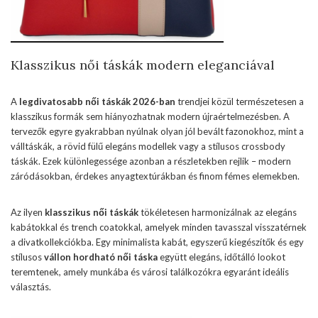
Klasszikus női táskák modern eleganciával
A
legdivatosabb női táskák 2026-ban
trendjei közül természetesen a
klasszikus formák sem hiányozhatnak modern újraértelmezésben. A
tervezők egyre gyakrabban nyúlnak olyan jól bevált fazonokhoz, mint a
válltáskák, a rövid fülű elegáns modellek vagy a stílusos crossbody
táskák. Ezek különlegessége azonban a részletekben rejlik – modern
záródásokban, érdekes anyagtextúrákban és finom fémes elemekben.
Az ilyen
klasszikus női táskák
tökéletesen harmonizálnak az elegáns
kabátokkal és trench coatokkal, amelyek minden tavasszal visszatérnek
a divatkollekciókba. Egy minimalista kabát, egyszerű kiegészítők és egy
stílusos
vállon hordható női táska
együtt elegáns, időtálló lookot
teremtenek, amely munkába és városi találkozókra egyaránt ideális
választás.