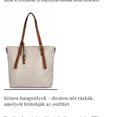
adnak az öltözéknek, és még jobban kiemelik annak karakterét.
Színes hangsúlyok – divatos női táskák,
amelyek feldobják az outfitet