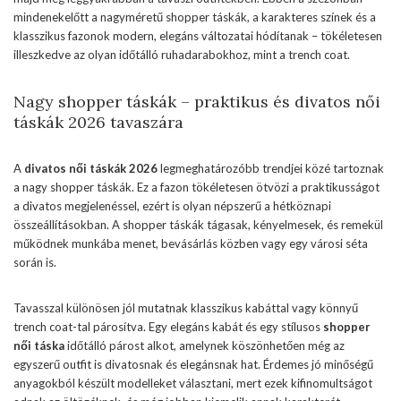
mindenekelőtt a nagyméretű shopper táskák, a karakteres színek és a
klasszikus fazonok modern, elegáns változatai hódítanak – tökéletesen
illeszkedve az olyan időtálló ruhadarabokhoz, mint a trench coat.
Nagy shopper táskák – praktikus és divatos női
táskák 2026 tavaszára
A
divatos női táskák 2026
legmeghatározóbb trendjei közé tartoznak
a nagy shopper táskák. Ez a fazon tökéletesen ötvözi a praktikusságot
a divatos megjelenéssel, ezért is olyan népszerű a hétköznapi
összeállításokban. A shopper táskák tágasak, kényelmesek, és remekül
működnek munkába menet, bevásárlás közben vagy egy városi séta
során is.
Tavasszal különösen jól mutatnak klasszikus kabáttal vagy könnyű
trench coat-tal párosítva. Egy elegáns kabát és egy stílusos
shopper
női táska
időtálló párost alkot, amelynek köszönhetően még az
egyszerű outfit is divatosnak és elegánsnak hat. Érdemes jó minőségű
anyagokból készült modelleket választani, mert ezek kifinomultságot