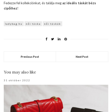
Fedezze fel kollekciónkat, és találja meg
az ideális táskát bézs
cipőihez
!
ladybag.hu
női táska
női táskák
Previous Post
Next Post
You may also like
31 október 2022