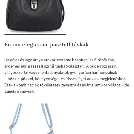
Finom elegancia: pasztell táskák
Ha nőies és lágy árnyalatokat szeretne beépíteni az öltözékébe,
érdemes egy
pasztell színű táskát
választani. A púderrózsaszín,
világosszürke vagy menta árnyalatok gyönyörűen harmonizálnak
a
bézs cipőkkel
, könnyedséget és frissességet adva a megjelenéshez.
Ezek a kombinációk tökéletesek tavaszra és nyárra, amikor világos, üde
színekre vágyunk.