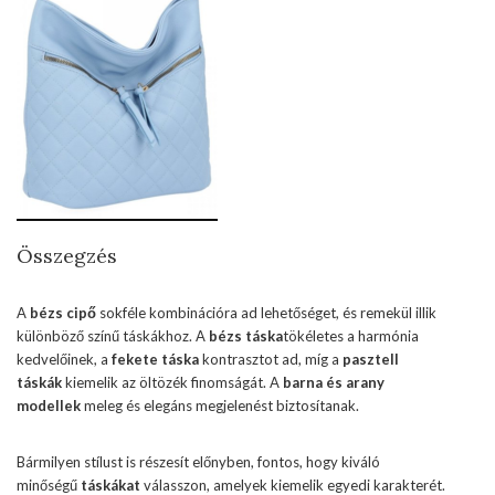
Összegzés
A
bézs cipő
sokféle kombinációra ad lehetőséget, és remekül illik
különböző színű táskákhoz. A
bézs táska
tökéletes a harmónia
kedvelőinek, a
fekete táska
kontrasztot ad, míg a
pasztell
táskák
kiemelik az öltözék finomságát. A
barna és arany
modellek
meleg és elegáns megjelenést biztosítanak.
Bármilyen stílust is részesít előnyben, fontos, hogy kiváló
minőségű
táskákat
válasszon, amelyek kiemelik egyedi karakterét.