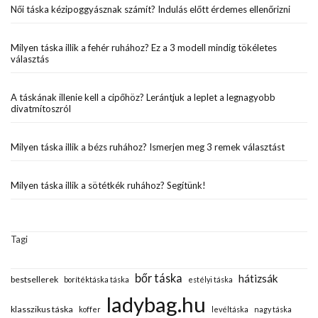
Női táska kézipoggyásznak számít? Indulás előtt érdemes ellenőrizni
Milyen táska illik a fehér ruhához? Ez a 3 modell mindig tökéletes
választás
A táskának illenie kell a cipőhöz? Lerántjuk a leplet a legnagyobb
divatmítoszról
Milyen táska illik a bézs ruhához? Ismerjen meg 3 remek választást
Milyen táska illik a sötétkék ruhához? Segítünk!
Tagi
bőr táska
hátizsák
bestsellerek
borítéktáska táska
estélyi táska
ladybag.hu
klasszikus táska
koffer
levéltáska
nagy táska