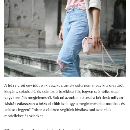
A
bézs cipő
egy időtlen klasszikus, amely soha nem megy ki a divatból.
Elegáns, sokoldalú, és számos öltözékhez illik, legyen szó hétköznapi
vagy formális megjelenésről. Sok nő azonban felteszi a kérdést:
milyen
táskát válasszon a bézs cipőkhöz
, hogy a megjelenése harmonikus és
stílusos legyen? Ebben a cikkben segítünk kiválasztani az ideális
modelleket és színeket.