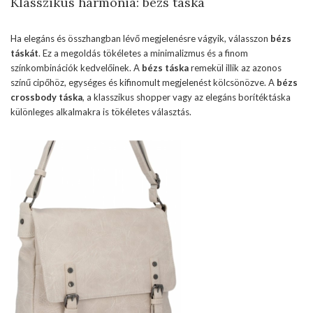
Klasszikus harmónia: bézs taska
Ha elegáns és összhangban lévő megjelenésre vágyik, válasszon
bézs
táskát
. Ez a megoldás tökéletes a minimalizmus és a finom
színkombinációk kedvelőinek. A
bézs táska
remekül illik az azonos
színű cipőhöz, egységes és kifinomult megjelenést kölcsönözve. A
bézs
crossbody táska
, a klasszikus shopper vagy az elegáns borítéktáska
különleges alkalmakra is tökéletes választás.